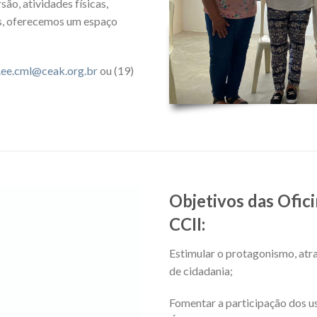
ão, atividades físicas,
es, oferecemos um espaço
ee.cml@ceak.org.br
ou (19)
Objetivos das Ofic
CCII:
Estimular o protagonismo, atr
de cidadania;
Fomentar a participação dos u