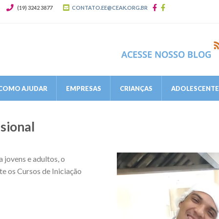
(19) 3242 3877
CONTATO.EE@CEAK.ORG.BR
COMO AJUDAR
EMPRESAS
CRIANÇAS
ADOLESCENTES
ssional
jovens e adultos, o
e os Cursos de Iniciação