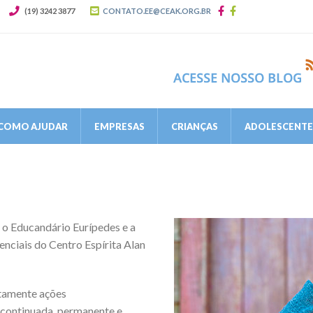
(19) 3242 3877
CONTATO.EE@CEAK.ORG.BR
COMO AJUDAR
EMPRESAS
CRIANÇAS
ADOLESCENTES
o Educandário Eurípedes e a
nciais do Centro Espírita Alan
itamente ações
 continuada, permanente e