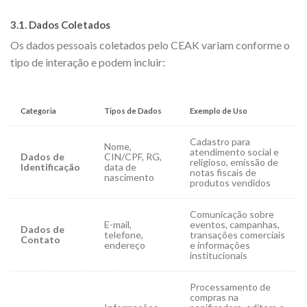
3.1. Dados Coletados
Os dados pessoais coletados pelo CEAK variam conforme o
tipo de interação e podem incluir:
Categoria
Tipos de Dados
Exemplo de Uso
Cadastro para
Nome,
atendimento social e
Dados de
CIN/CPF, RG,
religioso, emissão de
Identificação
data de
notas fiscais de
nascimento
produtos vendidos
Comunicação sobre
E-mail,
eventos, campanhas,
Dados de
telefone,
transações comerciais
Contato
endereço
e informações
institucionais
Processamento de
compras na