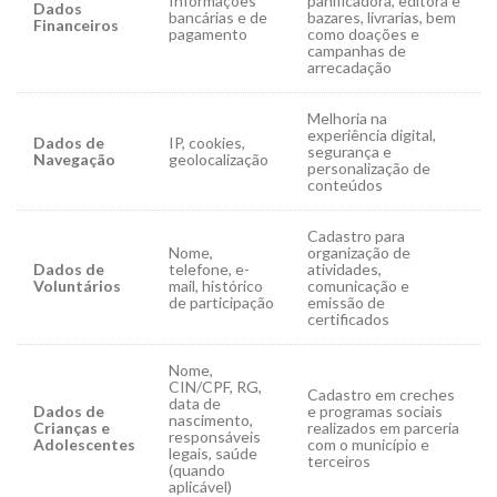
Informações
panificadora, editora e
Dados
bancárias e de
bazares, livrarias, bem
Financeiros
pagamento
como doações e
campanhas de
arrecadação
Melhoria na
experiência digital,
Dados de
IP, cookies,
segurança e
Navegação
geolocalização
personalização de
conteúdos
Cadastro para
Nome,
organização de
Dados de
telefone, e-
atividades,
Voluntários
mail, histórico
comunicação e
de participação
emissão de
certificados
Nome,
CIN/CPF, RG,
Cadastro em creches
data de
Dados de
e programas sociais
nascimento,
Crianças e
realizados em parceria
responsáveis
Adolescentes
com o município e
legais, saúde
terceiros
(quando
aplicável)