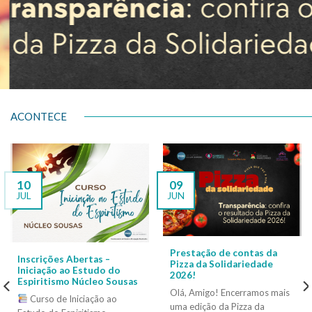
ACONTECE
10
09
JUL
JUN
Prestação de contas da
Inscrições Abertas –
Pizza da Solidariedade
Iniciação ao Estudo do
2026!
Espiritismo Núcleo Sousas
Olá, Amigo! Encerramos mais
Curso de Iniciação ao
uma edição da Pizza da