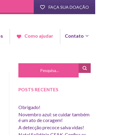
FAÇA SUA DOAÇÃO
os
Contato
Como ajudar
POSTS RECENTES
Obrigado!
Novembro azul: se cuidar também
é um ato de coragem!
A detecção precoce salva vidas!
Natal Solidário CEAK. Confira os