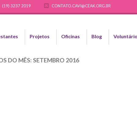
(19) 3237 2019
CONTATO.CAVI@CEAK.ORG.BR
stantes
Projetos
Oficinas
Blog
Voluntári
OS DO MÊS:
SETEMBRO 2016