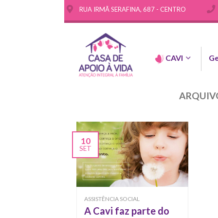
RUA IRMÃ SERAFINA, 687 - CENTRO
CAVI
Ge
ARQUIV
10
SET
ASSISTÊNCIA SOCIAL
A Cavi faz parte do