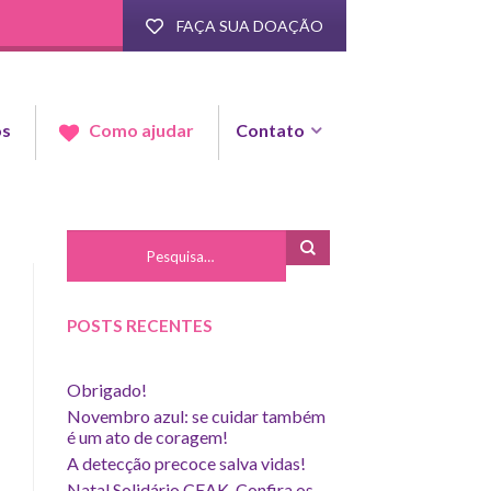
FAÇA SUA DOAÇÃO
os
Contato
Como ajudar
POSTS RECENTES
Obrigado!
Novembro azul: se cuidar também
é um ato de coragem!
A detecção precoce salva vidas!
Natal Solidário CEAK. Confira os