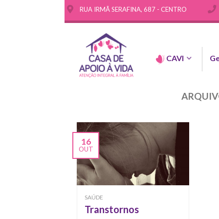
RUA IRMÃ SERAFINA, 687 - CENTRO
CAVI
Ge
ARQUIV
16
OUT
SAÚDE
Transtornos