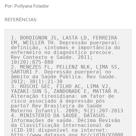
Por: Pollyana Folador
REFERÊNCIAS:
1. BORDIGNON JS, LASTA LD, FERREIRA 
EM, WEILLER TH. Depressão puerperal: 
definição, sintomas e importância do 
enfermeiro no diagnóstico precoce. 
Rev Contexto e Saúde. 2011; 
10(20):875-880

2. MENEZES FL, PELLENZ NLK, LIMA SS, 
SARTURI F. Depressão puerperal no 
âmbito da Saúde Pública. Rev Saúde. 
2012; 38(1):21-30

3. RUSCHI GEC, FILHO AC, LIMA VJ, 
YAZAKI-SUN S, ZANDONADE E, MATTAR R. 
Alteração tireoidiana: um fator de 
risco associado à depressão pós 
parto? Rev Brasileira de Saúde 
Materno Infantil. 2009; 9(2):207-2013

4. MINISTÉRIO DA SAÚDE. DATASUS. 
Informações de saúde. Décima Revisão 
da Classificação Internacional de 
(CID-10) disponível na internet: 
http://www.datasus.gov.br/cid10/V2008