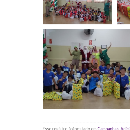
Esse registro foi postado em
Campanhas
.
Adici