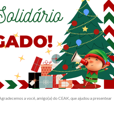
 Agradecemos a você, amigo(a) do CEAK, que ajudou a presentear