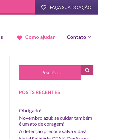
FAÇA SUA DOAÇÃO
os
Contato
Como ajudar
POSTS RECENTES
Obrigado!
Novembro azul: se cuidar também
é um ato de coragem!
A detecção precoce salva vidas!
Natal Solidário CEAK. Confira os