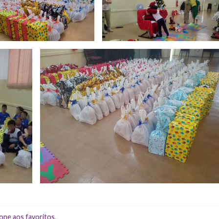
one aos favoritos
.