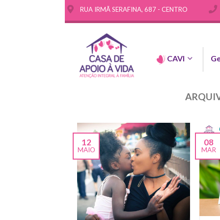
RUA IRMÃ SERAFINA, 687 - CENTRO
CAVI
Ge
ARQUIV
12
08
MAIO
MAR