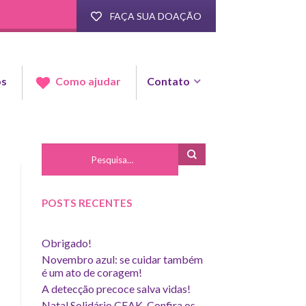
FAÇA SUA DOAÇÃO
os
Contato
Como ajudar
POSTS RECENTES
Obrigado!
Novembro azul: se cuidar também
é um ato de coragem!
A detecção precoce salva vidas!
Natal Solidário CEAK. Confira os