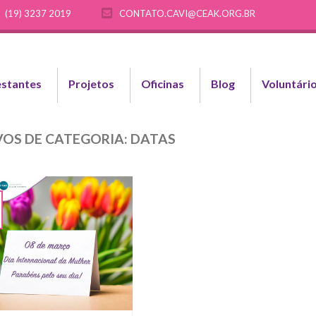
(19) 3237 2019
CONTATO.CAVI@CEAK.ORG.BR
stantes
Projetos
Oficinas
Blog
Voluntári
OS DE CATEGORIA:
DATAS