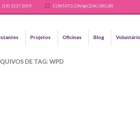
(19) 3237 2019
CONTATO.CAVI@CEAK.ORG.BR
stantes
Projetos
Oficinas
Blog
Voluntári
QUIVOS DE TAG:
WPD