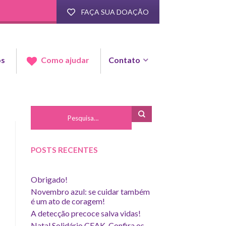
FAÇA SUA DOAÇÃO
os
Contato
Como ajudar
POSTS RECENTES
Obrigado!
Novembro azul: se cuidar também
é um ato de coragem!
A detecção precoce salva vidas!
Natal Solidário CEAK. Confira os