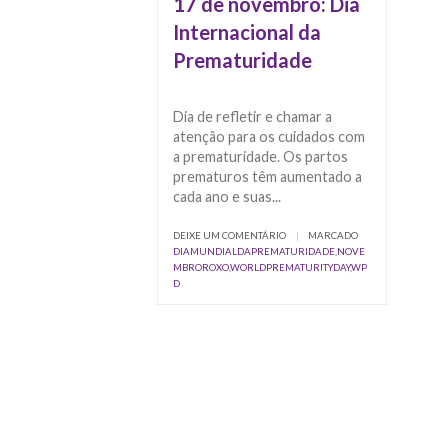
17 de novembro: Dia
Internacional da
Prematuridade
Dia de refletir e chamar a
atenção para os cuidados com
a prematuridade. Os partos
prematuros têm aumentado a
cada ano e suas...
DEIXE UM COMENTÁRIO
|
MARCADO
DIAMUNDIALDAPREMATURIDADE
,
NOVE
MBROROXO
,
WORLDPREMATURITYDAY
,
WP
D