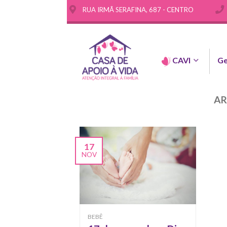
RUA IRMÃ SERAFINA, 687 - CENTRO
CAVI
Ge
AR
17
NOV
BEBÊ