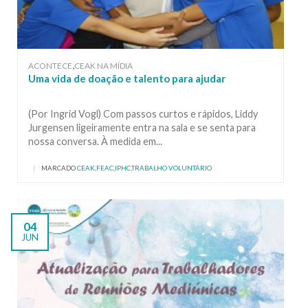
,
ACONTECE
CEAK NA MÍDIA
Uma vida de doação e talento para ajudar
(Por Ingrid Vogl) Com passos curtos e rápidos, Liddy
Jurgensen ligeiramente entra na sala e se senta para
nossa conversa. À medida em...
|
MARCADO
CEAK
,
FEAC
,
IPHC
,
TRABALHO VOLUNTÁRIO
04
JUN