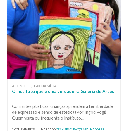
,
ACONTECE
CEAK NA MÍDIA
O Instituto que é uma verdadeira Galeria de Artes
Com artes plásticas, crianças aprendem a ter liberdade
de expressão e senso de estética (Por Ingrid Vogl)
Quem visita ou frequenta o Instituto...
2
COMENTÁRIOS
|
MARCADO
CEAK
,
FEAC
,
IPHC
,
TRABALHADORES