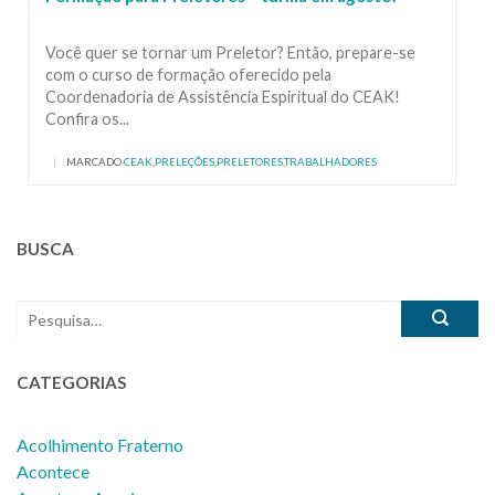
Você quer se tornar um Preletor? Então, prepare-se
com o curso de formação oferecido pela
Coordenadoria de Assistência Espiritual do CEAK!
Confira os...
|
MARCADO
CEAK
,
PRELEÇÕES
,
PRELETORES
,
TRABALHADORES
BUSCA
CATEGORIAS
Acolhimento Fraterno
Acontece