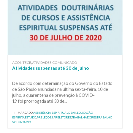
,
,
ACONTECE
ATIVIDADES
COMUNICADO
Atividades suspensas até 30 de julho
De acordo com determinação do Governo do Estado
de São Paulo anunciada na última sexta-feira, 10 de
julho, a quarentena de prevenção à COVID-
19 foi prorrogada até 30 de...
|
MARCADO
ASSISTÊNCIA ESPIRITUAL
,
CEAK
,
EDUCAÇÃO
ESPÍRITA
,
ESTUDO
,
PRELEÇÕES
,
PRELETORES
,
TRABALHADORES
,
TRABALHO
VOLUNTÁRIO