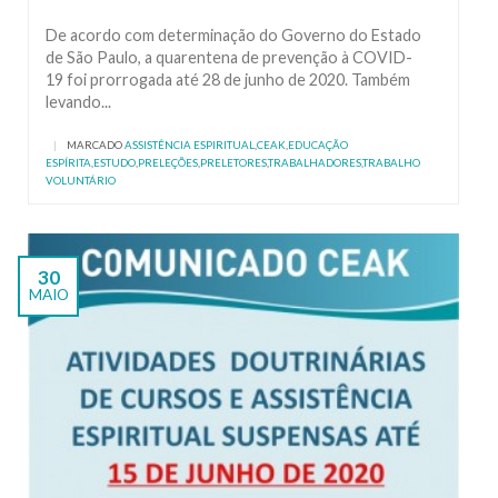
De acordo com determinação do Governo do Estado
de São Paulo, a quarentena de prevenção à COVID-
19 foi prorrogada até 28 de junho de 2020. Também
levando...
|
MARCADO
ASSISTÊNCIA ESPIRITUAL
,
CEAK
,
EDUCAÇÃO
ESPÍRITA
,
ESTUDO
,
PRELEÇÕES
,
PRELETORES
,
TRABALHADORES
,
TRABALHO
VOLUNTÁRIO
30
MAIO