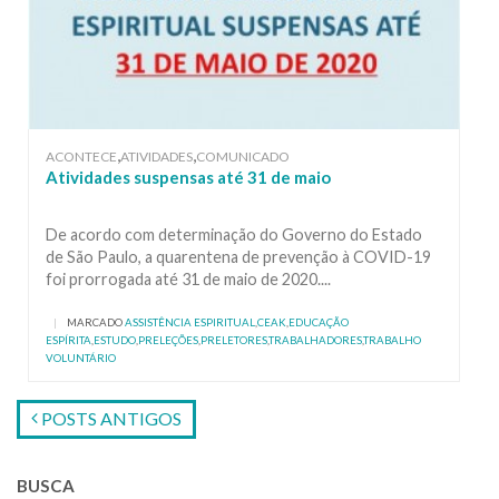
,
,
ACONTECE
ATIVIDADES
COMUNICADO
Atividades suspensas até 31 de maio
De acordo com determinação do Governo do Estado
de São Paulo, a quarentena de prevenção à COVID-19
foi prorrogada até 31 de maio de 2020....
|
MARCADO
ASSISTÊNCIA ESPIRITUAL
,
CEAK
,
EDUCAÇÃO
ESPÍRITA
,
ESTUDO
,
PRELEÇÕES
,
PRELETORES
,
TRABALHADORES
,
TRABALHO
VOLUNTÁRIO
POSTS ANTIGOS
BUSCA