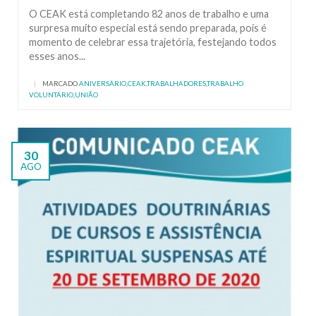
O CEAK está completando 82 anos de trabalho e uma
surpresa muito especial está sendo preparada, pois é
momento de celebrar essa trajetória, festejando todos
esses anos...
|
MARCADO
ANIVERSÁRIO
,
CEAK
,
TRABALHADORES
,
TRABALHO
VOLUNTÁRIO
,
UNIÃO
30
AGO