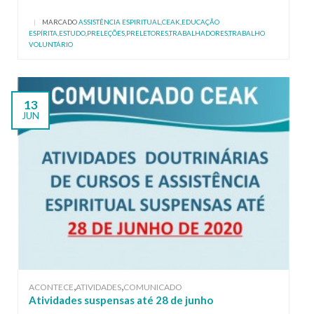
|
MARCADO
ASSISTÊNCIA ESPIRITUAL
,
CEAK
,
EDUCAÇÃO
ESPÍRITA
,
ESTUDO
,
PRELEÇÕES
,
PRELETORES
,
TRABALHADORES
,
TRABALHO
VOLUNTÁRIO
13
JUN
,
,
ACONTECE
ATIVIDADES
COMUNICADO
Atividades suspensas até 28 de junho