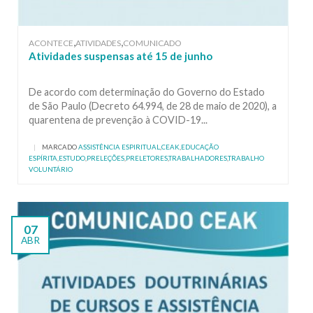
,
,
ACONTECE
ATIVIDADES
COMUNICADO
Atividades suspensas até 15 de junho
De acordo com determinação do Governo do Estado
de São Paulo (Decreto 64.994, de 28 de maio de 2020), a
quarentena de prevenção à COVID-19...
|
MARCADO
ASSISTÊNCIA ESPIRITUAL
,
CEAK
,
EDUCAÇÃO
ESPÍRITA
,
ESTUDO
,
PRELEÇÕES
,
PRELETORES
,
TRABALHADORES
,
TRABALHO
VOLUNTÁRIO
07
ABR