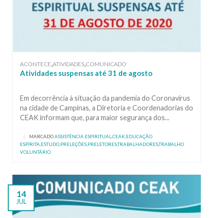
,
,
ACONTECE
ATIVIDADES
COMUNICADO
Atividades suspensas até 31 de agosto
Em decorrência à situação da pandemia do Coronavírus
na cidade de Campinas, a Diretoria e Coordenadorias do
CEAK informam que, para maior segurança dos...
|
MARCADO
ASSISTÊNCIA ESPIRITUAL
,
CEAK
,
EDUCAÇÃO
ESPÍRITA
,
ESTUDO
,
PRELEÇÕES
,
PRELETORES
,
TRABALHADORES
,
TRABALHO
VOLUNTÁRIO
14
JUL