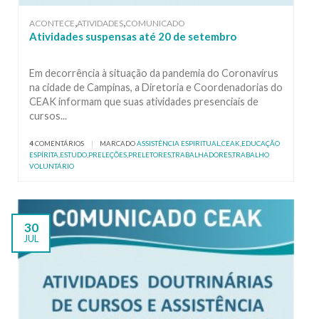
,
,
ACONTECE
ATIVIDADES
COMUNICADO
Atividades suspensas até 20 de setembro
Em decorrência à situação da pandemia do Coronavírus
na cidade de Campinas, a Diretoria e Coordenadorias do
CEAK informam que suas atividades presenciais de
cursos...
4
COMENTÁRIOS
|
MARCADO
ASSISTÊNCIA ESPIRITUAL
,
CEAK
,
EDUCAÇÃO
ESPÍRITA
,
ESTUDO
,
PRELEÇÕES
,
PRELETORES
,
TRABALHADORES
,
TRABALHO
VOLUNTÁRIO
30
JUL