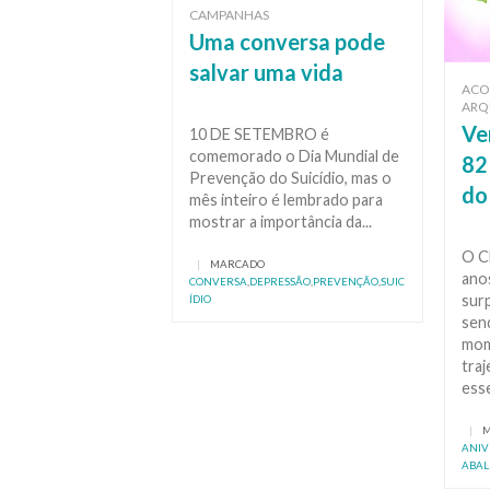
CAMPANHAS
Uma conversa pode
salvar uma vida
ACO
ARQ
Ve
10 DE SETEMBRO é
comemorado o Dia Mundial de
82
Prevenção do Suicídio, mas o
do
mês inteiro é lembrado para
mostrar a importância da...
O C
|
MARCADO
ano
CONVERSA
,
DEPRESSÃO
,
PREVENÇÃO
,
SUIC
surp
ÍDIO
sen
mom
traj
esse
|
ANIV
ABAL