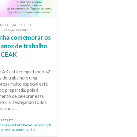
,
NTECE
ACONTECE
,
UIVOS
ATIVIDADES
nha comemorar os
 anos de trabalho
 CEAK
EAK está completando 82
s de trabalho e uma
resa muito especial está
do preparada, pois é
ento de celebrar essa
etória, festejando todos
s anos...
MARCADO
ERSÁRIO
,
CEAK
,
TRABALHADORES
,
TR
HO VOLUNTÁRIO
,
UNIÃO