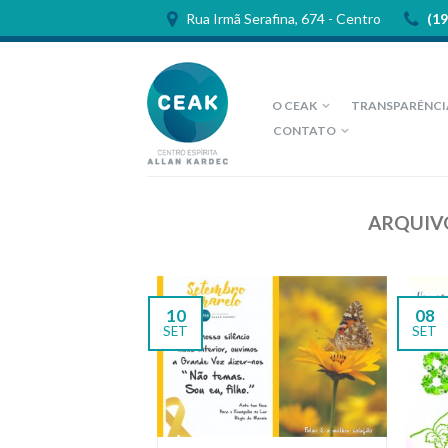
Rua Irmã Serafina, 674 - Centro
(19
O CEAK
TRANSPARÊNCI
CONTATO
ARQUIV
10
08
SET
SET