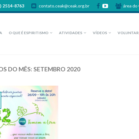
) 2514-8763
contato.ceak@ceak.org.br
área do
A
O QUE É ESPIRITISMO
ATIVIDADES
VÍDEOS
VOLUNTAR
OS DO MÊS:
SETEMBRO 2020