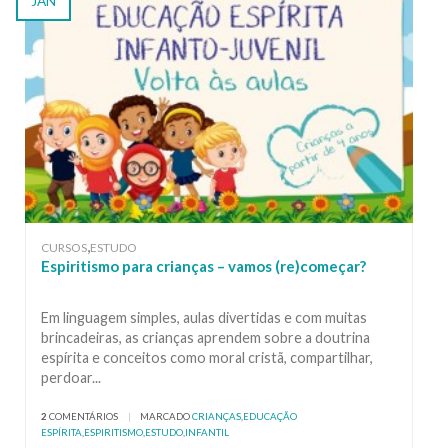
JAN
,
CURSOS
ESTUDO
Espiritismo para crianças – vamos (re)começar?
Em linguagem simples, aulas divertidas e com muitas
brincadeiras, as crianças aprendem sobre a doutrina
espírita e conceitos como moral cristã, compartilhar,
perdoar...
2
COMENTÁRIOS
|
MARCADO
CRIANÇAS
,
EDUCAÇÃO
ESPÍRITA
,
ESPIRITISMO
,
ESTUDO
,
INFANTIL