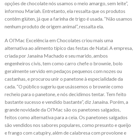
opções de chocolate nós usamos o meio amargo, sem leite”,
informou Mariah. Entretanto, ela ressalta que os produtos
contêm glúten, já que a farinha de trigo é usada. “Não usamos
nenhum produto de origem animal”, ressalta ela.
A Ol’Mac Excelência em Chocolates criou mais uma
alternativa ao alimento típico das festas de Natal. A empresa,
criada por Janaína Machado e seu marido, ambos
engenheiros civis, tem como carro chefe o brownie, bolo
geralmente servido em pedaços pequenos com nozes ou
castanhas, e procurou unir o panetone à especialidade da
cada. “O público sugeriu que usássemos o brownie como
recheio para o panetone, e nós decidimos tentar. Tem feito
bastante sucesso e vendido bastante”, diz Janaína. Porém, a
grande novidade da Ol’Mac são os panetones salgados,
feitos como alternativa para a ceia. Os panetones salgados
são vendidos nos sabores populares, como presunto e queijo
e frango com catupiry, além de calabresa com provolone e