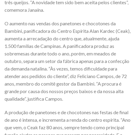
três queijos. “A novidade tem sido bem aceita pelos clientes”,
comemora Janaína.
O aumento nas vendas dos panetones e chocotones da
Bambini, panificadora do Centro Espírita Alan Kardec (Ceak),
aumenta a arrecadação do centro que, atualmente, ajuda
1.500 famílias de Campinas. A panificadora produz as
sobremesas durante todo o ano, porém, em meados de
outubro, separa um setor da fábrica apenas para a confecção
da demanda natalina. “Às vezes, temos dificuldade para
atender aos pedidos do cliente”, diz Feliciano Campos, de 72
anos, membro do comitê gestor da Bambini. “A procura é
grande por causa dos nossos preços baixos e da nossa alta
qualidade”, justifica Campos.
A produção de panetones e de chocotones nas festas de final
de ano é intensa, e incrementa a renda do centro espírita. “Ano
que vem, o Ceak faz 80 anos, sempre tendo como principal
função ajudar as pessoas que passam por necessidade. E a