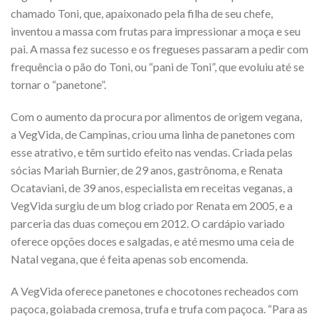
chamado Toni, que, apaixonado pela filha de seu chefe,
inventou a massa com frutas para impressionar a moça e seu
pai. A massa fez sucesso e os fregueses passaram a pedir com
frequência o pão do Toni, ou “pani de Toni”, que evoluiu até se
tornar o “panetone”.
Com o aumento da procura por alimentos de origem vegana,
a VegVida, de Campinas, criou uma linha de panetones com
esse atrativo, e têm surtido efeito nas vendas. Criada pelas
sócias Mariah Burnier, de 29 anos, gastrônoma, e Renata
Ocataviani, de 39 anos, especialista em receitas veganas, a
VegVida surgiu de um blog criado por Renata em 2005, e a
parceria das duas começou em 2012. O cardápio variado
oferece opções doces e salgadas, e até mesmo uma ceia de
Natal vegana, que é feita apenas sob encomenda.
A VegVida oferece panetones e chocotones recheados com
paçoca, goiabada cremosa, trufa e trufa com paçoca. “Para as