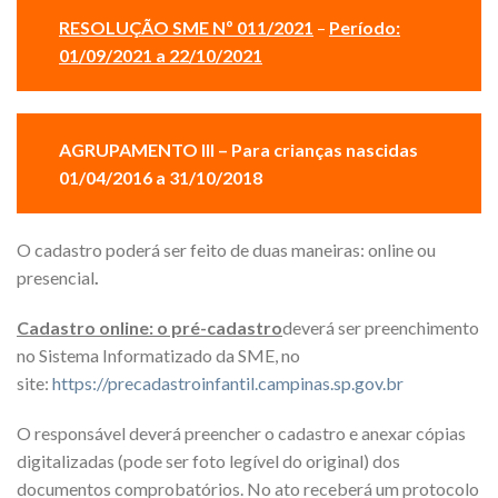
RESOLUÇÃO SME Nº 011/2021
–
Período:
01/09/2021 a 22/10/2021
AGRUPAMENTO III – Para crianças nascidas
01/04/2016 a 31/10/2018
O cadastro poderá ser feito de duas maneiras: online ou
presencial
.
Cadastro online: o pré-cadastro
deverá ser preenchimento
no Sistema Informatizado da SME, no
site:
https://precadastroinfantil.campinas.sp.gov.br
O responsável deverá preencher o cadastro e anexar cópias
digitalizadas (pode ser foto legível do original) dos
documentos comprobatórios. No ato receberá um protocolo