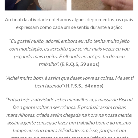
Ao final da atividade coletamos alguns depoimentos, os quais
expressam como cada um se sentiu durante a ação:
“Eu gostei muito, adorei, embora eu não tenha muito jeito
com modelação, eu acredito que se vier mais vezes eu vou
pegando mais o jeito. E olhando eu até gostei do meu
trabalho”
.
(E.R.Q.S, 59 anos)
“Achei muito bom, é assim que desenvolve as coisas. Me senti
bem fazendo”
(H.F.S.S., 64 anos)
“Então hoje a atividade achei maravilhosa, a massa de Biscuit
faz a gente voltar a ser criança. E produzir assim coisas
maravilhosas, criada assim chegada na hora na nossa mente,
assim a gente consegue fazer um trabalho bom e ao mesmo
tempo eu senti muita felicidade com isso, porque é um
retorno que a gente se sente como na infância se a gente